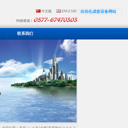
中文版
ENGLSIH
自动化成套设备网站
联系我们