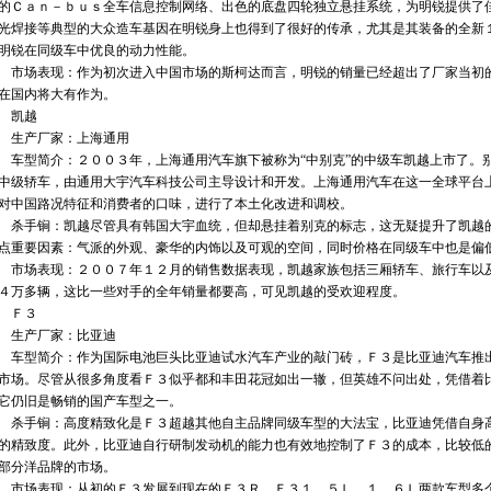
的Ｃａｎ－ｂｕｓ全车信息控制网络、出色的底盘四轮独立悬挂系统，为明锐提供了
光焊接等典型的大众造车基因在明锐身上也得到了很好的传承，尤其是其装备的全新
明锐在同级车中优良的动力性能。
市场表现：作为初次进入中国市场的斯柯达而言，明锐的销量已经超出了厂家当初
在国内将大有作为。
凯越
生产厂家：上海通用
车型简介：２００３年，上海通用汽车旗下被称为“中别克”的中级车凯越上市了。
中级轿车，由通用大宇汽车科技公司主导设计和开发。上海通用汽车在这一全球平台
对中国路况特征和消费者的口味，进行了本土化改进和调校。
杀手锏：凯越尽管具有韩国大宇血统，但却悬挂着别克的标志，这无疑提升了凯越
点重要因素：气派的外观、豪华的内饰以及可观的空间，同时价格在同级车中也是偏
市场表现：２００７年１２月的销售数据表现，凯越家族包括三厢轿车、旅行车以
４万多辆，这比一些对手的全年销量都要高，可见凯越的受欢迎程度。
Ｆ３
生产厂家：比亚迪
车型简介：作为国际电池巨头比亚迪试水汽车产业的敲门砖，Ｆ３是比亚迪汽车推
市场。尽管从很多角度看Ｆ３似乎都和丰田花冠如出一辙，但英雄不问出处，凭借着
它仍旧是畅销的国产车型之一。
杀手锏：高度精致化是Ｆ３超越其他自主品牌同级车型的大法宝，比亚迪凭借自身
的精致度。此外，比亚迪自行研制发动机的能力也有效地控制了Ｆ３的成本，比较低
部分洋品牌的市场。
市场表现：从初的Ｆ３发展到现在的Ｆ３Ｒ、Ｆ３１．５Ｌ、１．６Ｌ两款车型多