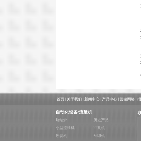
首页
|
关于我们
|
新闻中心
|
产品中心
|
营销网络
|
招
自动化设备/流延机
烧结炉
历史产品
小型流延机
冲孔机
热切机
丝印机