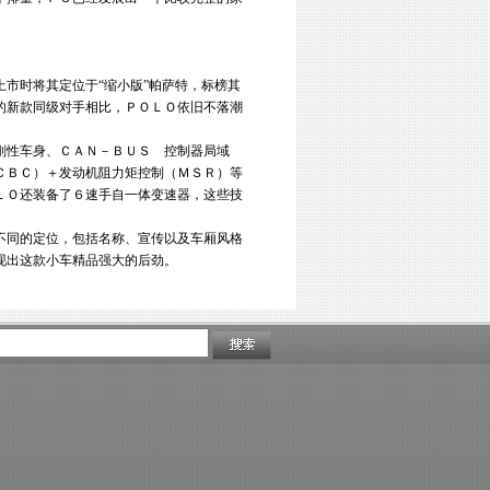
市时将其定位于“缩小版”帕萨特，标榜其
的新款同级对手相比，ＰＯＬＯ依旧不落潮
刚性车身、ＣＡＮ－ＢＵＳ 控制器局域
ＣＢＣ）＋发动机阻力矩控制（ＭＳＲ）等
ＬＯ还装备了６速手自一体变速器，这些技
不同的定位，包括名称、宣传以及车厢风格
现出这款小车精品强大的后劲。