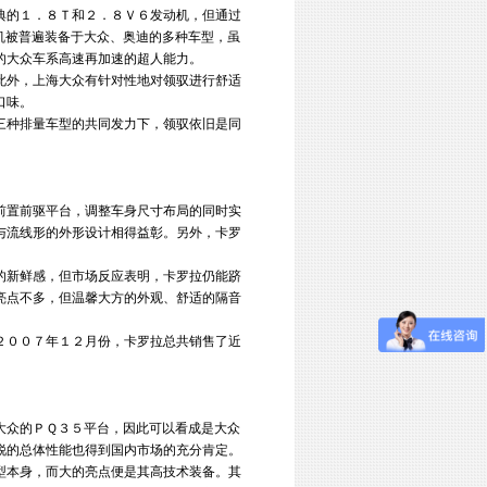
典的１．８Ｔ和２．８Ｖ６发动机，但通过
机被普遍装备于大众、奥迪的多种车型，虽
的大众车系高速再加速的超人能力。
此外，上海大众有针对性地对领驭进行舒适
口味。
三种排量车型的共同发力下，领驭依旧是同
前置前驱平台，调整车身尺寸布局的同时实
与流线形的外形设计相得益彰。另外，卡罗
的新鲜感，但市场反应表明，卡罗拉仍能跻
亮点不多，但温馨大方的外观、舒适的隔音
２００７年１２月份，卡罗拉总共销售了近
大众的ＰＱ３５平台，因此可以看成是大众
锐的总体性能也得到国内市场的充分肯定。
型本身，而大的亮点便是其高技术装备。其