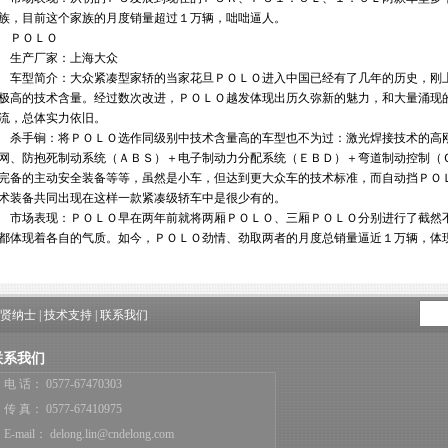
族，目前这个家族的月度销量超过１万辆，咄咄逼人。
ＰＯＬＯ
生产厂家：上海大众
车型简介：大众紧凑型家轿的当家花旦ＰＯＬＯ进入中国已经有了几年的历史，刚上
极高的技术含量。经过数次改进，ＰＯＬＯ越发体现出历久弥新的魅力，和大量涌现
流，总体实力依旧。
杀手锏：将ＰＯＬＯ选作同级别中技术含量高的车型也不为过：激光焊接技术的高
网、防抱死制动系统（ＡＢＳ）＋电子制动力分配系统（ＥＢＤ）＋弯道制动控制（
完备的主动安全装备等等，虽然是小车，但达到更大众车的技术标准，而自动挡ＰＯ
术装备共同出现在这样一款紧凑级轿车中是很少有的。
市场表现：ＰＯＬＯ早在两年前就将两厢ＰＯＬＯ、三厢ＰＯＬＯ分别进行了截然
都体现着各自的气质。如今，ＰＯＬＯ劲情、劲取两者的月度总销量逼近１万辆，体
贤纳士
|
技术支持
|
联系我们
联系我们
电 话： 0577-67470303
传 真： 0577-67410975
E-mail： delong.lin@cndelong.com