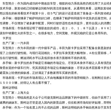
车型简介：作为国内成功的中期改款车型，领驭的动力系统虽然仍然沿用了大众经
技术升级，新发动机已经能够达到欧Ⅳ的清洁排放标准。从通用性来看，这两款发动
然以现在的标准看技术不能算十分，但５气门的设计还是造就了装备这一系列发动机
杀手锏：领驭继承了帕萨特的好口碑，也继承了帕萨特同级车中优良的后座空间。
性调整，不仅增加了诸多豪华配置，同时行驶舒适性也有所提升，更符合国人的消费
市场表现：市场表现证明了领驭改款的成功，在２．０、１．８Ｔ以及２．８Ｖ６
级别中销量红火的车型之一。在很多地方，空间宽敞、外观沉稳的它是公务用车的。
卡罗拉
生产厂家：一汽丰田
车型简介：作为丰田的新一代中级车产品，丰田为新卡罗拉采用了配备全新悬架的
现了上佳的行驶性能。与现行花冠相比，卡罗拉车身宽度大幅增加，Ａ柱位置前移，
拉在行驶性能、燃油消耗水平以及低排放水准方面都有不俗的表现。
杀手锏：新卡罗拉的杀手锏是它准确的市场定位。尽管其本身并不能让人具有强烈
身受欢迎的中级车行列，究其原因是市场定位准确的缘故：尽管从技术层面看卡罗拉
避震加上轻便的操纵感，正好满足了多数家用车买家的需求。
市场表现：卡罗拉的市场表现让人不由地佩服丰田的市场营销能力，在刚刚过去的
１５０００辆，好得让人有点看不懂了。
斯柯达明锐
生产厂家：上海大众
车型简介：明锐虽然是大众子公司捷克斯柯达品牌旗下的中级轿车，但由于采用了
速腾的姊妹车。斯柯达尽管是进入国内的新晋品牌，但在欧洲市场却好评如潮，而明
杀手锏：作为一个知名度上尚不占优的品牌，斯柯达明锐的杀手锏自然来自于其车